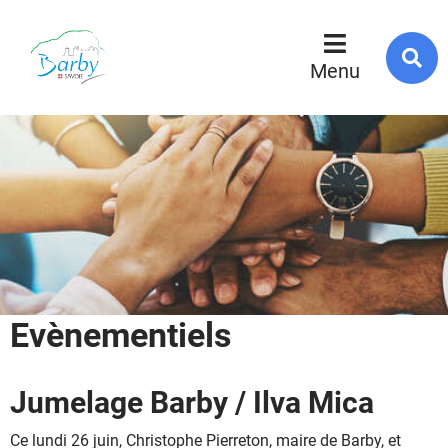
R
s
Menu
l
s
Evènementiels
Jumelage Barby / Ilva Mica
Ce lundi 26 juin, Christophe Pierreton, maire de Barby, et