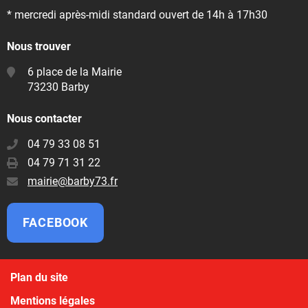
* mercredi après-midi standard ouvert de 14h à 17h30
Nous trouver
6 place de la Mairie
73230 Barby
Nous contacter
04 79 33 08 51
04 79 71 31 22
E-
mairie@barby73.fr
mail
:
FACEBOOK
Plan du site
Mentions légales