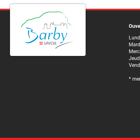
Ouve
Lund
Mard
Mercr
Jeudi
Vendr
* me