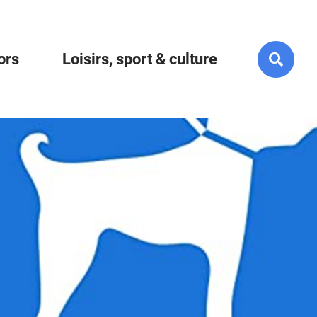
Rech
ors
Loisirs, sport & culture
sur
le
site