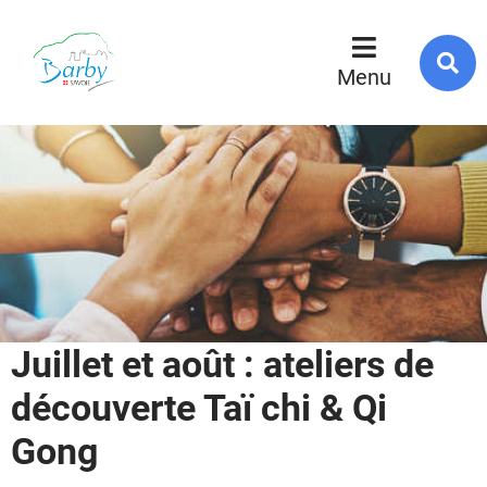
R
s
Menu
l
s
Juillet et août : ateliers de
découverte Taï chi & Qi
Gong