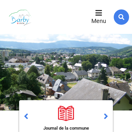
R
s
Menu
l
s
Journal de la commune