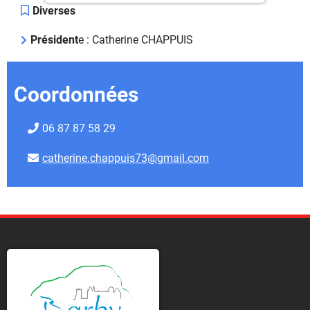
Diverses
Président
e : Catherine CHAPPUIS
Coordonnées
06 87 87 58 29
catherine.chappuis73@gmail.com